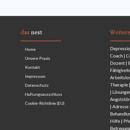
das
nest
Weiter
Depressi
Home
Coach
|
C
Unsere Praxis
Dozent
|
Kontakt
Fähigkeit
Impressum
Arbeitslo
Therapie
Datenschutz
|
Lösunge
Haftungsausschluss
Angststör
Cookie-Richtlinie (EU)
| Adresse
Behandlun
Hilfe | Pf
Betreuung