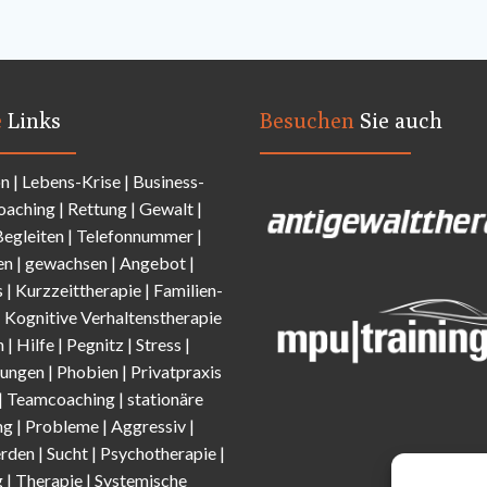
e
Links
Besuchen
Sie auch
on
|
Lebens-Krise
|
Business-
oaching
|
Rettung
|
Gewalt
|
Begleiten
|
Telefonnummer
|
en
|
gewachsen
|
Angebot
|
s
|
Kurzzeittherapie
|
Familien-
|
Kognitive Verhaltenstherapie
n
| Hilfe |
Pegnitz
|
Stress
|
ungen |
Phobien
|
Privatpraxis
| Teamcoaching | stationäre
g |
Probleme
| Aggressiv |
erden |
Sucht
| Psychotherapie |
 | Therapie |
Systemische