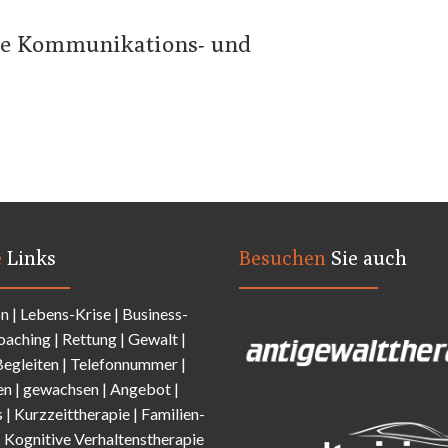
ene Kommunikations- und
e
Links
Besuchen
Sie auch
on
|
Lebens-Krise
|
Business-
oaching
|
Rettung
|
Gewalt
|
Begleiten
|
Telefonnummer
|
en
|
gewachsen
|
Angebot
|
s
|
Kurzzeittherapie
|
Familien-
|
Kognitive Verhaltenstherapie