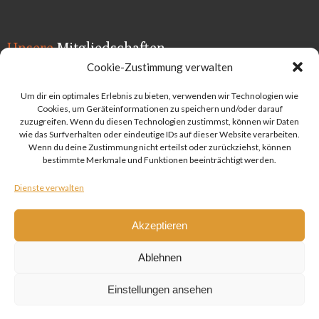
Unsere
Mitgliedschaften
Cookie-Zustimmung verwalten
Um dir ein optimales Erlebnis zu bieten, verwenden wir Technologien wie
Cookies, um Geräteinformationen zu speichern und/oder darauf
zuzugreifen. Wenn du diesen Technologien zustimmst, können wir Daten
wie das Surfverhalten oder eindeutige IDs auf dieser Website verarbeiten.
Wenn du deine Zustimmung nicht erteilst oder zurückziehst, können
bestimmte Merkmale und Funktionen beeinträchtigt werden.
Dienste verwalten
Akzeptieren
Ablehnen
Einstellungen ansehen
© 2026 das Nest - Praxis für Psychotherapie & Coaching in Lauf -
Praxis für Psychotherapie & Coaching. Designed by sprintfish