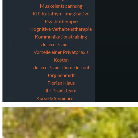
Muskelentspannung
KIP Katathym-Imaginative
Psychotherapie
Kognitive Verhaltenstherapie
Kommunikationstraining
Unsere Praxis
Vorteile einer Privatpraxis
Kosten
Unsere Praxisräume in Lauf
Jörg Schmidt
Florian Klaus
Ihr Praxisteam
Kurse & Seminare