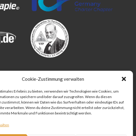
Cookie-Zustimmung verwalten
ptimales Erlebnis zu bieten, verwenden wir Technologien wie Cookies, um
mationen zu speichern und/oder darauf zuzugreifen. Wenn du diesen
 zustimmst, können wir Daten wie das Surfverhalten oder eindeutige IDs auf
te verarbeiten. Wenn du deine Zustimmung nicht erteilst oder zurückziehst,
immte Merkmale und Funktionen beeinträchtigt werden.
walten