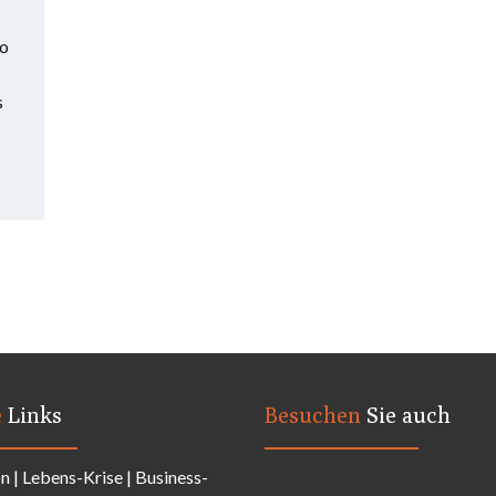
so
s
e
Links
Besuchen
Sie auch
on
|
Lebens-Krise
|
Business-