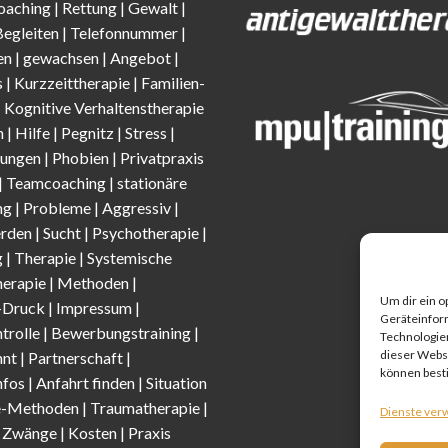
oaching
|
Rettung
|
Gewalt
|
Begleiten
|
Telefonnummer
|
en
|
gewachsen
|
Angebot
|
s
|
Kurzzeittherapie
|
Familien-
|
Kognitive Verhaltenstherapie
n
| Hilfe |
Pegnitz
|
Stress
|
ungen |
Phobien
|
Privatpraxis
| Teamcoaching | stationäre
g |
Probleme
| Aggressiv |
erden |
Sucht
| Psychotherapie |
 | Therapie |
Systemische
herapie
|
Methoden
|
Um dir ein o
-Druck |
Impressum
|
Geräteinfor
trolle
| Bewerbungstraining |
Technologien
dieser Websi
nt |
Partnerschaft
|
können best
nfos
|
Anfahrt finden
| Situation
e-Methode
n |
Traumatherapie
|
Dienste ver
|
Zwänge
|
Kosten
|
Praxis