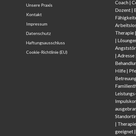
Coach
|
C
Unsere Praxis
Dozent
|
Kontakt
Fähigkeit
Impressum
Arbeitslo
Therapie
Datenschutz
|
Lösunge
Haftungsausschluss
Angststör
Cookie-Richtlinie (EU)
| Adresse
Behandlun
Hilfe | Pf
Betreuung
Familient
Leistungs
Impulskon
ausgebran
Standorti
|
Therapi
geeignet 