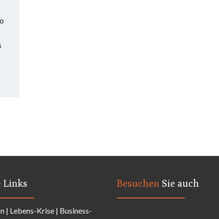
so
s
e
Links
Besuchen
Sie auch
on
|
Lebens-Krise
|
Business-