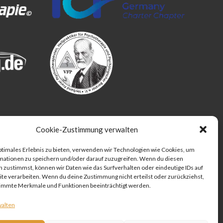
Cookie-Zustimmung verwalten
ptimales Erlebnis zu bieten, verwenden wir Technologien wie Cookies, um
mationen zu speichern und/oder darauf zuzugreifen. Wenn du diesen
 zustimmst, können wir Daten wie das Surfverhalten oder eindeutige IDs auf
te verarbeiten. Wenn du deine Zustimmung nicht erteilst oder zurückziehst,
immte Merkmale und Funktionen beeinträchtigt werden.
walten