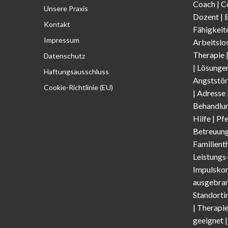
Coach
|
C
Unsere Praxis
Dozent
|
Kontakt
Fähigkeit
Impressum
Arbeitslo
Therapie
Datenschutz
|
Lösunge
Haftungsausschluss
Angststör
Cookie-Richtlinie (EU)
| Adresse
Behandlun
Hilfe | Pf
Betreuung
Familient
Leistungs
Impulskon
ausgebran
Standorti
|
Therapi
geeignet 