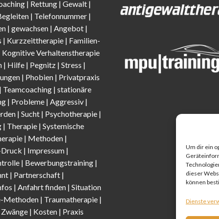
oaching
|
Rettung
|
Gewalt
|
Begleiten
|
Telefonnummer
|
en
|
gewachsen
|
Angebot
|
s
|
Kurzzeittherapie
|
Familien-
|
Kognitive Verhaltenstherapie
n
| Hilfe |
Pegnitz
|
Stress
|
ungen |
Phobien
|
Privatpraxis
| Teamcoaching | stationäre
g |
Probleme
| Aggressiv |
erden |
Sucht
| Psychotherapie |
 | Therapie |
Systemische
herapie
|
Methoden
|
Um dir ein o
-Druck |
Impressum
|
Geräteinfor
trolle
| Bewerbungstraining |
Technologien
dieser Websi
nt |
Partnerschaft
|
können best
nfos
|
Anfahrt finden
| Situation
e-Methode
n |
Traumatherapie
|
Dienste ver
|
Zwänge
|
Kosten
|
Praxis