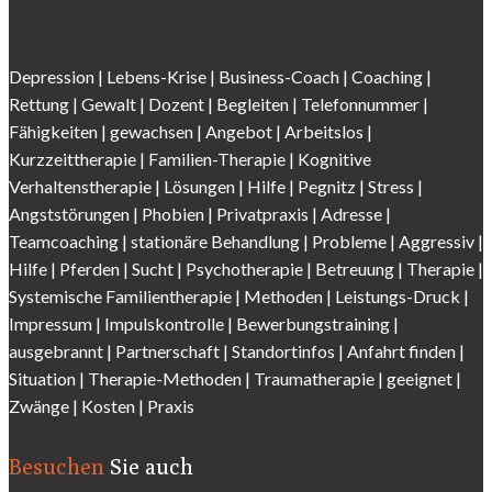
Depression
|
Lebens-Krise
|
Business-Coach
|
Coaching
|
Rettung
|
Gewalt
|
Dozent
|
Begleiten
|
Telefonnummer
|
Fähigkeiten
|
gewachsen
|
Angebot
|
Arbeitslos
|
Kurzzeittherapie
|
Familien-Therapie
|
Kognitive
Verhaltenstherapie
|
Lösungen
| Hilfe |
Pegnitz
|
Stress
|
Angststörungen |
Phobien
|
Privatpraxis | Adresse
|
Teamcoaching | stationäre Behandlung |
Probleme
| Aggressiv |
Hilfe | Pferden |
Sucht
| Psychotherapie | Betreuung | Therapie |
Systemische Familientherapie
|
Methoden
| Leistungs-Druck |
Impressum
|
Impulskontrolle
| Bewerbungstraining |
ausgebrannt |
Partnerschaft
|
Standortinfos
|
Anfahrt finden
|
Situation |
Therapie-Methode
n |
Traumatherapie
| geeignet |
Zwänge
|
Kosten
|
Praxis
Besuchen
Sie auch